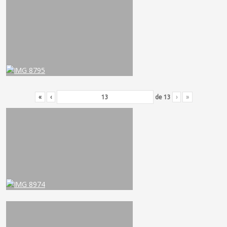
«
‹
de
13
›
»