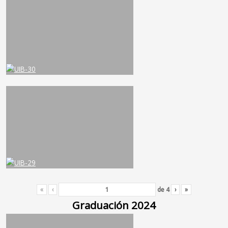
«
‹
de
4
›
»
Graduación 2024