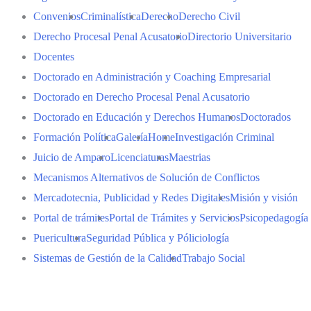
Convenios
Criminalística
Derecho
Derecho Civil
Derecho Procesal Penal Acusatorio
Directorio Universitario
Docentes
Doctorado en Administración y Coaching Empresarial
Doctorado en Derecho Procesal Penal Acusatorio
Doctorado en Educación y Derechos Humanos
Doctorados
Formación Política
Galería
Home
Investigación Criminal
Juicio de Amparo
Licenciaturas
Maestrias
Mecanismos Alternativos de Solución de Conflictos
Mercadotecnia, Publicidad y Redes Digitales
Misión y visión
Portal de trámites
Portal de Trámites y Servicios
Psicopedagogía
Puericultura
Seguridad Pública y Póliciología
Sistemas de Gestión de la Calidad
Trabajo Social