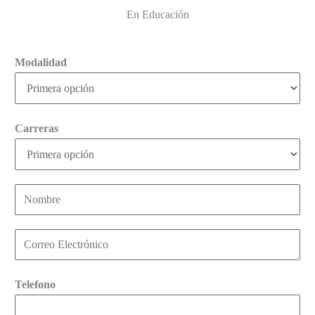
En Educación
Modalidad
Carreras
N
o
m
C
b
o
r
r
Telefono
e
r