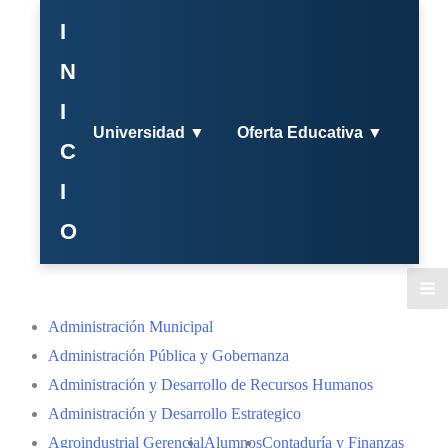
I
N
I
Universidad ▼
Oferta Educativa ▼
C
I
O
Administración Municipal
Administración Pública y Gobernanza
Administración y Desarrollo de Recursos Humanos
Administración y Desarrollo Estrategico
Agroindustrial Gerencial
Alumnos
Contaduría y Finanzas