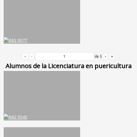
«
‹
de
5
›
»
Alumnos de la Licenciatura en puericultura