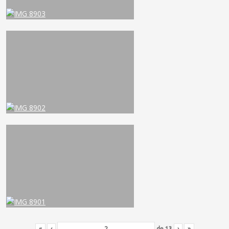
«
‹
de
13
›
»