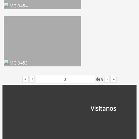
«
‹
de
8
›
»
Visítanos