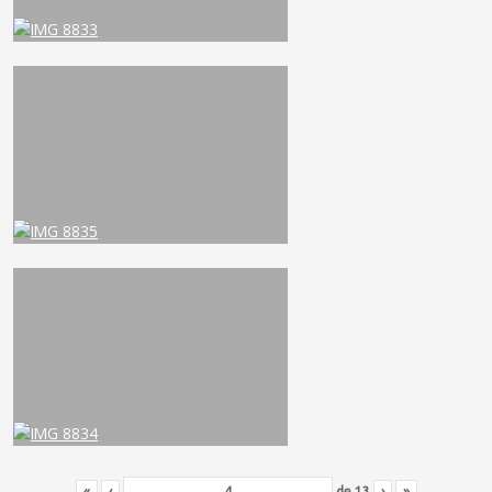
«
‹
de
13
›
»