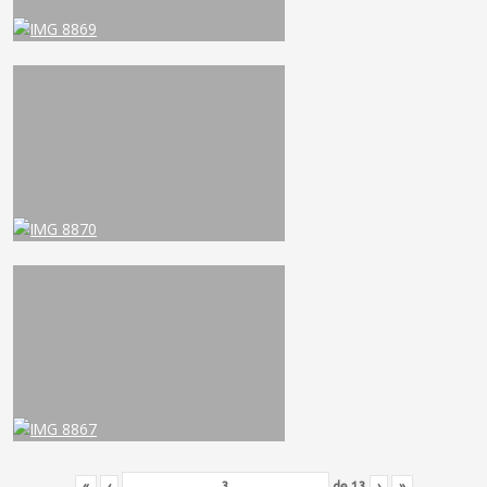
«
‹
de
13
›
»