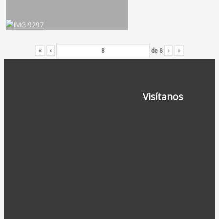
«
‹
de
8
›
»
Visítanos