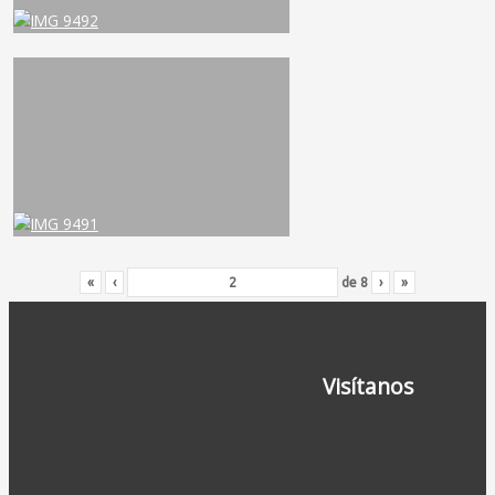
«
‹
de
8
›
»
Visítanos