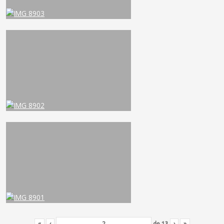
«
‹
de
13
›
»