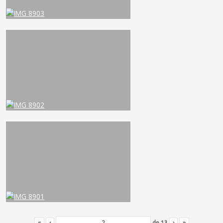
«
‹
de
13
›
»