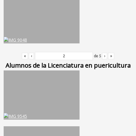
«
‹
de
5
›
»
Alumnos de la Licenciatura en puericultura