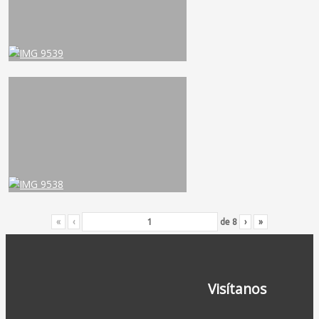
«
‹
de
8
›
»
Visítanos