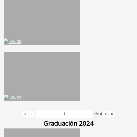
«
‹
de
4
›
»
Graduación 2024