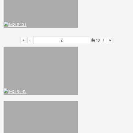
«
‹
de
13
›
»