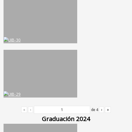
«
‹
de
4
›
»
Graduación 2024