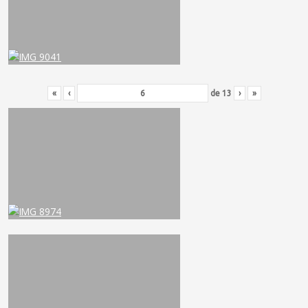
«
‹
de
13
›
»