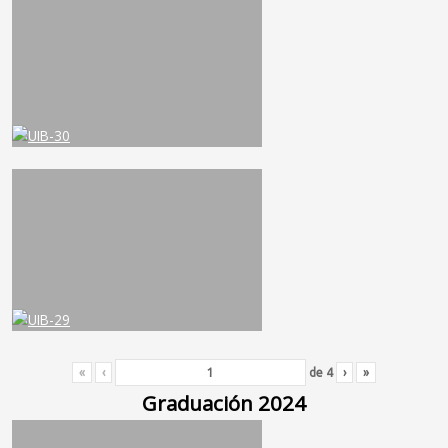
«
‹
de
4
›
»
Graduación 2024